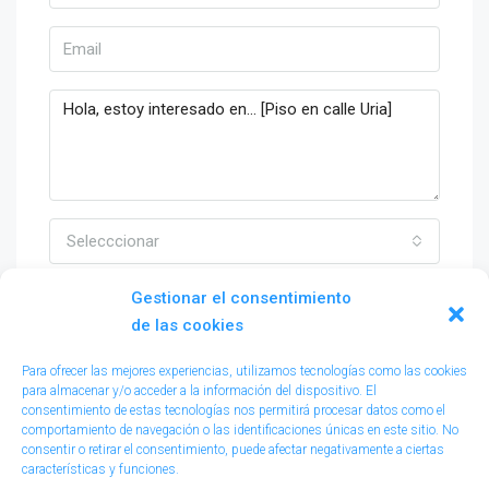
Selecccionar
Al subir este formulario estoy de acuerdo a
Gestionar el consentimiento
Terms of UseTérminos de uso
de las cookies
Para ofrecer las mejores experiencias, utilizamos tecnologías como las cookies
para almacenar y/o acceder a la información del dispositivo. El
consentimiento de estas tecnologías nos permitirá procesar datos como el
comportamiento de navegación o las identificaciones únicas en este sitio. No
consentir o retirar el consentimiento, puede afectar negativamente a ciertas
características y funciones.
Enviar email