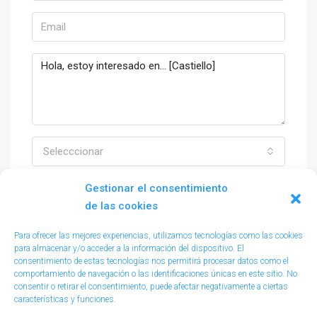
Selecccionar
Al subir este formulario estoy de acuerdo a
Gestionar el consentimiento
Terms of UseTérminos de uso
de las cookies
Para ofrecer las mejores experiencias, utilizamos tecnologías como las cookies
para almacenar y/o acceder a la información del dispositivo. El
consentimiento de estas tecnologías nos permitirá procesar datos como el
comportamiento de navegación o las identificaciones únicas en este sitio. No
consentir o retirar el consentimiento, puede afectar negativamente a ciertas
características y funciones.
Enviar email