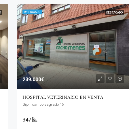
DESTACADO
O
DESTACADO
239.000€
HOSPITAL VETERINARIO EN VENTA
Gijon, campo sagrado 16
347