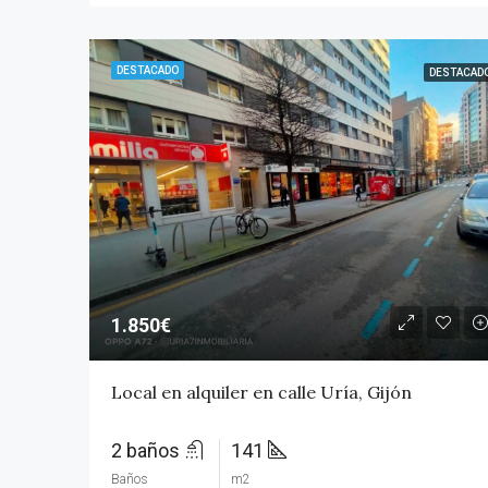
DESTACADO
DESTACAD
1.850€
Local en alquiler en calle Uría, Gijón
2 baños
141
Baños
m2