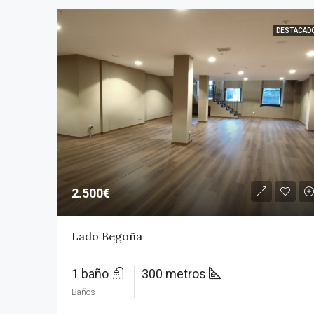
DESTACAD
2.500€
Lado Begoña
1 baño
300 metros
Baños