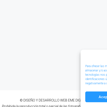
DESTACADO
1.850€
Para ofrecer las 
almacenar y/o acc
tecnologías nos 
identificaciones ú
negativamente a c
Acep
© DISEÑO Y DESARROLLO WEB
EME DIGITAL
Prohibida la reproducción total o parcial de las fotografías de esta página